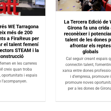
La Tercera Edició de
rés WE Tarragona
Girona fa una crida
eix més de 200
reconèixer i potenciar
nts a FiraReus per
talent de les dones 
r el talent femení
afrontar els reptes
sectors STEAM i la
globals
construcció
Cal seguir creant espais 
 femen en les carreres
connectin talent, fomentin
 creix quan troba
xarxa entre dones professi
, oportunitats i espais
i d’empresa, promoure i
e l’acompanyen.
promoure noves oportunit
per a les dones de Giron