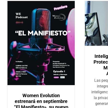
Intelig
Protec
M
Las peq
integr
inteligenc
Women Evolution
la priva
estrenará en septiembre
genera
“El Manifiesto», su nuevo