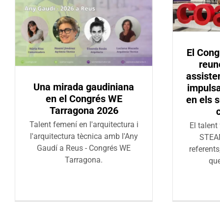
El Cong
reun
assiste
Una mirada gaudiniana
impulsa
en el Congrés WE
en els 
Tarragona 2026
Talent femení en l'arquitectura i
El talent
l'arquitectura tècnica amb l'Any
STEAM
Gaudí a Reus - Congrés WE
referents
Tarragona.
qu