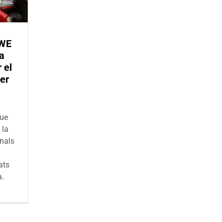
 WE
 a
 el
per
que
 la
onals
ats
a.