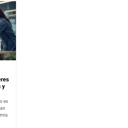
eres
 y
o es
ran
omía