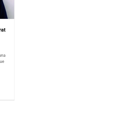
rat
 una
que