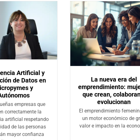
encia Artificial y
La nueva era del
ción de Datos en
emprendimiento: muj
icropymes y
que crean, colaboran
Autónomos
evolucionan
ueñas empresas que
El emprendimiento femenin
en correctamente la
un motor económico de g
ia artificial respetando
valor e impacto en la econ
cidad de las personas
rán mayor confianza