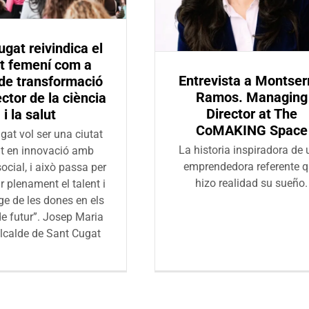
gat reivindica el
nt femení com a
Entrevista a Montser
de transformació
Ramos. Managing
ector de la ciència
Director at The
i la salut
CoMAKING Space
gat vol ser una ciutat
La historia inspiradora de
nt en innovació amb
emprendedora referente 
ocial, i això passa per
hizo realidad su sueño.
r plenament el talent i
tge de les dones en els
de futur”. Josep Maria
alcalde de Sant Cugat