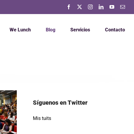
Facebook
X
Instagram
LinkedIn
YouTube
Corr
elec
We Lunch
Blog
Servicios
Contacto
Síguenos en Twitter
Mis tuits