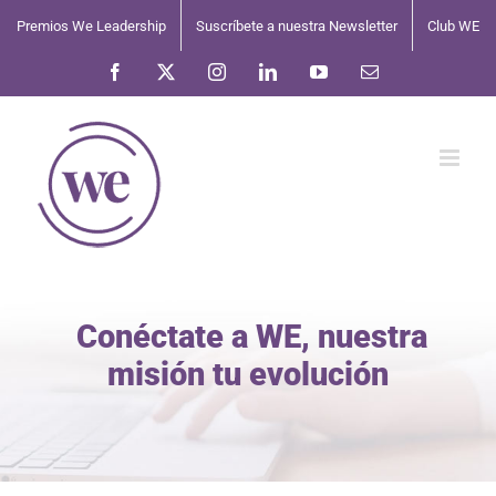
Saltar
Premios We Leadership
Suscríbete a nuestra Newsletter
Club WE
al
contenido
Facebook
X
Instagram
LinkedIn
YouTube
Correo
electrónico
Conéctate a WE, nuestra
misión tu evolución