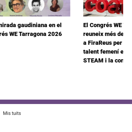
 en el
El Congrés WE Tarragona
a 2026
reuneix més de 200 assistents
a FiraReus per impulsar el
talent femení en els sectors
STEAM i la construcció
Mis tuits