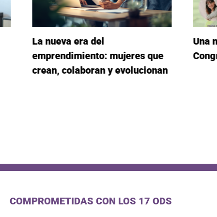
era del
Una mirada gaudiniana
miento: mujeres que
Congrés WE Tarragon
laboran y evolucionan
COMPROMETIDAS CON LOS 17 ODS