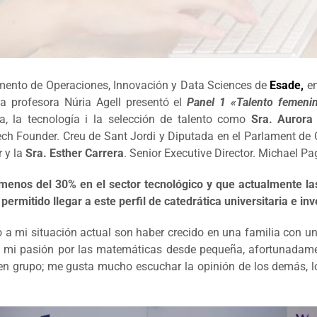
mento de Operaciones, Innovación y Data Sciences de
Esade,
en
a profesora Núria Agell presentó el
Panel 1 «Talento femeni
a, la tecnología i la selección de talento como
Sra. Aurora
Tech Founder. Creu de Sant Jordi y Diputada en el Parlament de
 y la
Sra. Esther Carrera
. Senior Executive Director. Michael Pa
 menos del 30% en el sector tecnológico y que actualmente l
ermitido llegar a este perfil de catedrática universitaria e in
do a mi situación actual son haber crecido en una familia con u
mi pasión por las matemáticas desde pequeña, afortunadamen
jo en grupo; me gusta mucho escuchar la opinión de los demás, 