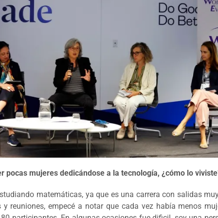
pocas mujeres dedicándose a la tecnología, ¿cómo lo viviste?
udiando matemáticas, ya que es una carrera con salidas muy cl
resos y reuniones, empecé a notar que cada vez había menos mu
80 participantes. En algunas ocasiones fue dificil, soy una pe