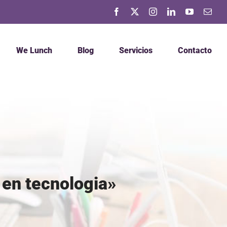
Facebook
X
Instagram
LinkedIn
YouTube
Corr
elec
We Lunch
Blog
Servicios
Contacto
en tecnologia»