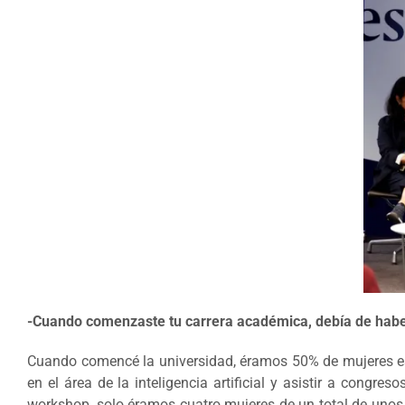
-Cuando comenzaste tu carrera académica, debía de haber 
Cuando comencé la universidad, éramos 50% de mujeres est
en el área de la inteligencia artificial y asistir a cong
workshop, solo éramos cuatro mujeres de un total de unos 