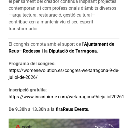
el pensament del creador continua inspirant projectes
contemporanis i com professionals d’àmbits diversos
—arquitectura, restauració, gestió cultural—
contribueixen a mantenir viu el seu esperit
transformador.
El congrés compta amb el suport de l’
Ajuntament de
Reus
–
Redessa
i la
Diputació de Tarragona
.
Programa del congrés:
https://womenevolution.es/congres-we-tarragona-9-de-
juliol-de-2026/
Inscripció gratuïta
:
https://www.inscribirme.com/wetarragona9dejuliol20261
De 9.30h a 13.30h a la
firaReus Events
.