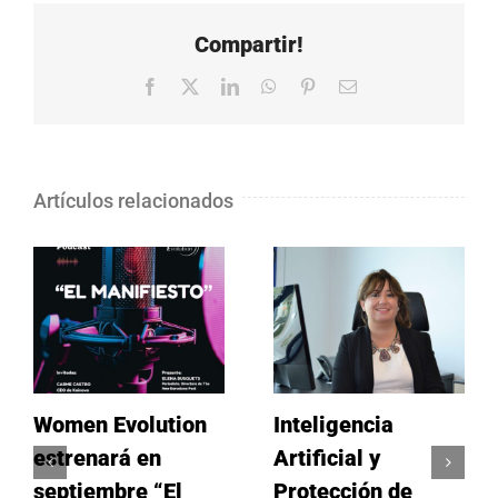
Compartir!
Facebook
X
LinkedIn
WhatsApp
Pinterest
Correo
electrónico
Artículos relacionados
Women Evolution
Inteligencia
estrenará en
Artificial y
septiembre “El
Protección de