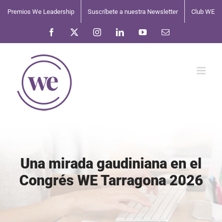
Saltar
Premios We Leadership
Suscríbete a nuestra Newsletter
Club WE
al
contenido
Facebook
X
Instagram
LinkedIn
YouTube
Correo
electrónico
Una mirada gaudiniana en el
Congrés WE Tarragona 2026