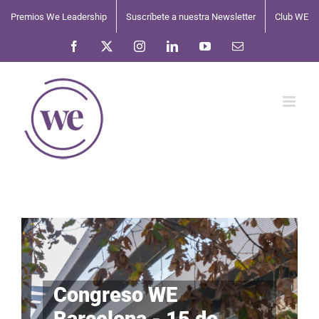
Saltar
Premios We Leadership
Suscríbete a nuestra Newsletter
Club WE
al
contenido
Facebook
X
Instagram
LinkedIn
YouTube
Correo
electrónico
Congreso WE
Barcelona - 15 de