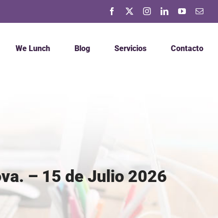
Facebook
X
Instagram
LinkedIn
YouTube
Corr
elec
We Lunch
Blog
Servicios
Contacto
va. – 15 de Julio 2026