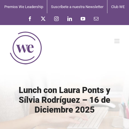
Saltar
Premios We Leadership
Suscríbete a nuestra Newsletter
Club WE
al
contenido
Facebook
X
Instagram
LinkedIn
YouTube
Correo
electrónico
Lunch con Laura Ponts y
Sílvia Rodríguez – 16 de
Diciembre 2025