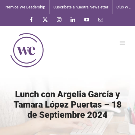
Saltar
Premios We Leadership
Suscríbete a nuestra Newsletter
Club WE
al
contenido
Facebook
X
Instagram
LinkedIn
YouTube
Correo
electrónico
Lunch con Argelia García y
Tamara López Puertas – 18
de Septiembre 2024