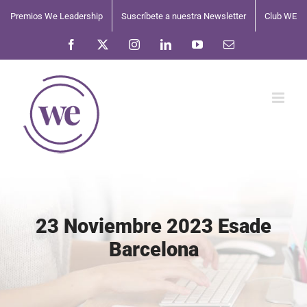
Saltar
Premios We Leadership
Suscríbete a nuestra Newsletter
Club WE
al
contenido
Facebook
X
Instagram
LinkedIn
YouTube
Correo
electrónico
23 Noviembre 2023 Esade
Barcelona