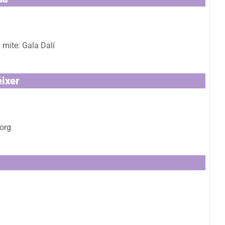
 mite: Gala Dalí
éixer
.org