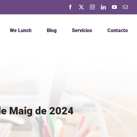
Facebook
X
Instagram
LinkedIn
YouTube
Corr
elec
We Lunch
Blog
Servicios
Contacto
e Maig de 2024