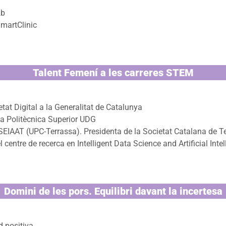
2b
SmartClinic
Talent Femení a les carreres STEM
etat Digital a la Generalitat de Catalunya
la Politècnica Superior UDG
ESEIAAT (UPC-Terrassa). Presidenta de la Societat Catalana de T
centre de recerca en Intelligent Data Science and Artificial Intell
Domini de les pors. Equilibri davant la incertesa
d positiva