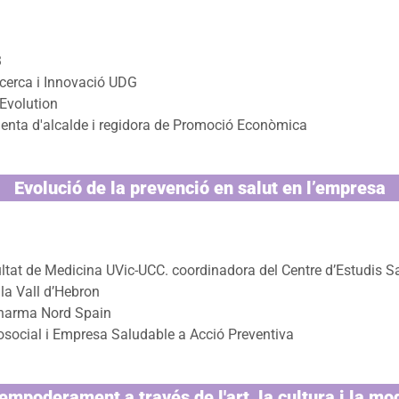
3
ecerca i Innovació UDG
 Evolution
nenta d'alcalde i regidora de Promoció Econòmica
Evolució de la prevenció en salut en l’empresa
ultat de Medicina UVic-UCC. coordinadora del Centre d’Estudis Sa
la Vall d’Hebron
 Pharma Nord Spain
cosocial i Empresa Saludable a Acció Preventiva
'empoderament a través de l'art, la cultura i la mo