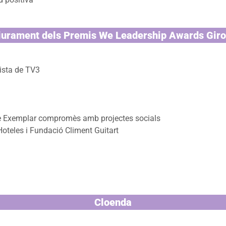
iurament dels Premis We Leadership Awards Gir
dista de TV3
tge Exemplar compromès amb projectes socials
Hoteles i Fundació Climent Guitart
Cloenda