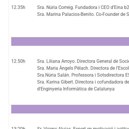
12.35h
Sra. Núria Correig. Fundadora i CEO d'Eina b
Sra. Marina Palacios-Benito. Co-Founder de 
12.50h
Sra. Liliana Arroyo. Directora General de Soci
Sra. Maria Àngels Pèlach. Directora de l’Esco
Sra.Núria Salán. Professora i Sotsdirectora 
Sra. Karina Gibert. Directora i cofundadora del 
d'Enginyeria Informàtica de Catalunya
13:20h
Sr. Vicenç Alujas. Expert en motivació i actitu